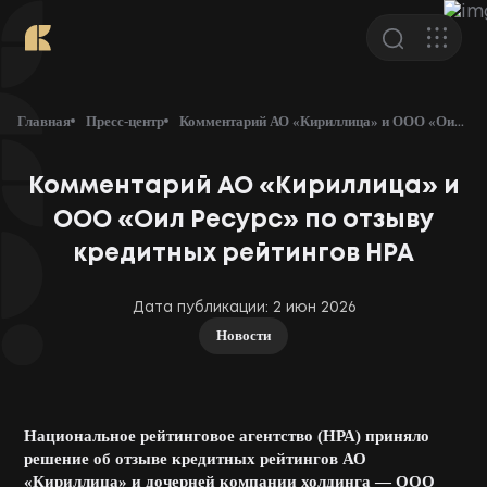
О Кириллице
Главная
Пресс-центр
Комментарий АО «Кириллица» и ООО «Оил Ресурс» по отзыву кредитных рейтингов НРА
Отрасли
Комментарий АО «Кириллица» и
Инвесторам
ООО «Оил Ресурс» по отзыву
кредитных рейтингов НРА
Пресс-центр
Дата публикации: 2 июн 2026
Новости
Карьера
Контакты
Национальное рейтинговое агентство (НРА) приняло
решение об отзыве кредитных рейтингов АО
«Кириллица» и дочерней компании холдинга — ООО